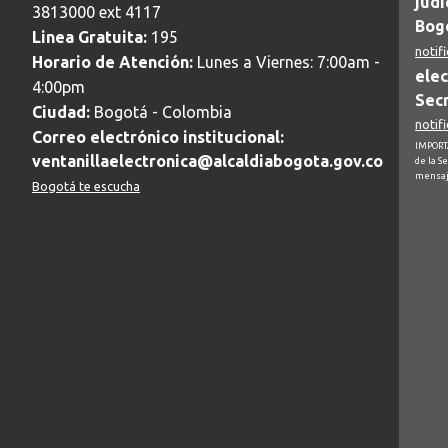
judi
3813000 ext 4117
Bogo
Linea Gratuita:
195
notif
Horario de Atención:
Lunes a Viernes: 7:00am -
elec
4:00pm
Secr
Ciudad:
Bogotá - Colombia
notif
Correo electrónico institucional:
IMPORTA
ventanillaelectronica@alcaldiabogota.gov.co
de la S
mensaj
Bogotá te escucha