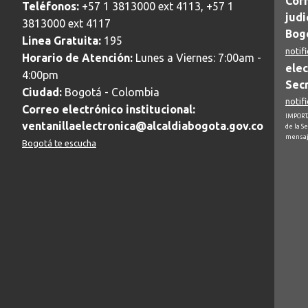
Corr
Teléfonos:
+57 1 3813000 ext 4113, +57 1
judi
3813000 ext 4117
Bogo
Linea Gratuita:
195
notif
Horario de Atención:
Lunes a Viernes: 7:00am -
elec
4:00pm
Secr
Ciudad:
Bogotá - Colombia
notif
Correo electrónico institucional:
IMPORTA
ventanillaelectronica@alcaldiabogota.gov.co
de la S
mensaj
Bogotá te escucha