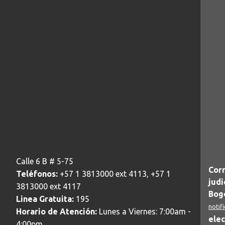
Calle 6 B # 5-75
Corr
Teléfonos:
+57 1 3813000 ext 4113, +57 1
judi
3813000 ext 4117
Bogo
Linea Gratuita:
195
notif
Horario de Atención:
Lunes a Viernes: 7:00am -
elec
4:00pm