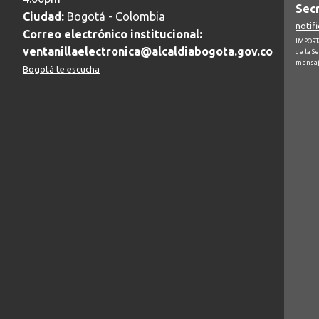
Secr
Ciudad:
Bogotá - Colombia
notif
Correo electrónico institucional:
IMPORTA
ventanillaelectronica@alcaldiabogota.gov.co
de la S
mensaj
Bogotá te escucha