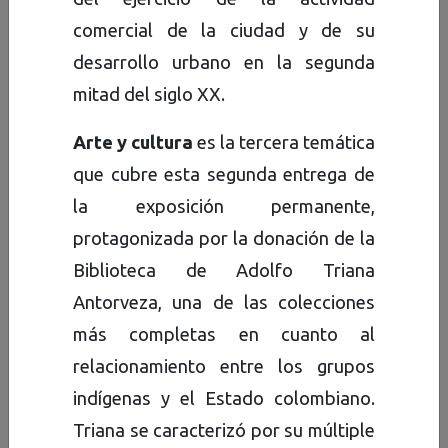
Fondo documental
. Conjunto
comercial de la ciudad y de su
de documentos producidos
desarrollo urbano en la segunda
por una persona natural o
mitad del siglo XX.
jurídica en desarrollo de sus
funciones o actividades.
Arte y cultura
es la tercera temática
que cubre esta segunda entrega de
Colección
. Conjunto de
la exposición permanente,
documentos acumulados de
protagonizada por la donación de la
manera artificial y sobre la
Biblioteca de Adolfo Triana
base de alguna característica
Antorveza, una de las colecciones
común, sin tener en cuenta su
más completas en cuanto al
procedencia. La selección que
relacionamiento entre los grupos
está de por medio, implica que
indígenas y el Estado colombiano.
los documentos estén
Triana se caracterizó por su múltiple
destinados a la colección.