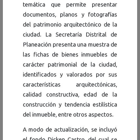
temática que permite presentar
temáticas específicas que
documentos, planos y fotografías
atravesaron la vida bogotana
del patrimonio arquitectónico de la
del siglo pasado. Esta
ciudad. La Secretaría Distrital de
exposición corresponde a una
Planeación presenta una muestra de
primera versión de lo que se
las fichas de bienes inmuebles de
proyecta como una exposición
carácter patrimonial de la ciudad,
de carácter permanente, que
identificados y valorados por sus
será enriquecida año tras año,
características arquitectónicas,
con las múltiples joyas y piezas
calidad constructiva, edad de la
que custodia el archivo de
construcción y tendencia estilística
nuestra ciudad, y custodiará en
del inmueble, entre otros aspectos.
el futuro.
A modo de actualización, se incluyó
el fondo Dicken Castro, del cual se