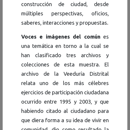
construcción de ciudad, desde
personas naturales. Este gran
múltiples perspectivas, oficios,
repertorio del patrimonio
saberes, interacciones y propuestas.
documental de la ciudad está
constituido por archivos de
Voces e imágenes del común
es
tipo textual, fotográfico,
una temática en torno a la cual se
gráfico, audiovisual, sonoro, y
han clasificado tres archivos y
hemerográfico, para el servicio
colecciones de esta muestra. El
y acceso a la ciudadanía y la
archivo de la Veeduría Distrital
Administración Distrital. Se ha
relata uno de los más célebres
hecho una especial selección
ejercicios de participación ciudadana
de 27 fondos, series y
ocurrido entre 1995 y 2003, y que
colecciones, de origen público
habiendo citado al ciudadano para
y privado, que contienen
que diera forma a su idea de vivir en
piezas excepcionales y únicas,
comunidad, dio como resultado la