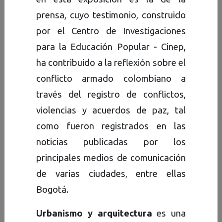
vecinos y ciudadanos, como
prensa, cuyo testimonio, construido
una herramienta que permita
por el Centro de Investigaciones
iluminar la comprensión de lo
para la Educación Popular - Cinep,
que hemos sido, lo que somos
ha contribuido a la reflexión sobre el
y lo que seremos como
conflicto armado colombiano a
sociedad capitalina.
través del registro de conflictos,
Este valioso patrimonio
violencias y acuerdos de paz, tal
documental se presenta a los
como fueron registrados en las
bogotanos de todas las
noticias publicadas por los
procedencias regionales, como
principales medios de comunicación
testimonio escrito, gráfico y
de varias ciudades, entre ellas
audiovisual, que puede
Bogotá.
recorrerse a través de diversos
Urbanismo y arquitectura
es una
períodos de tiempo o de