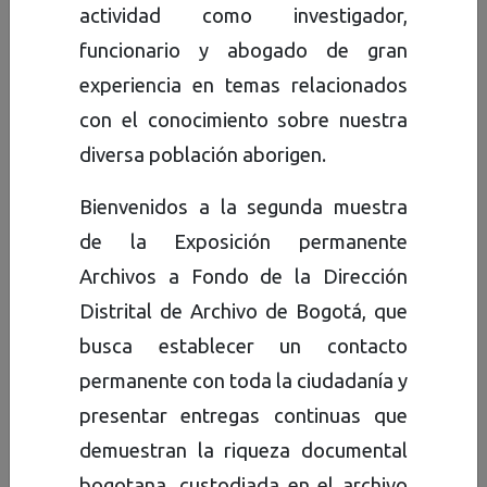
actividad como investigador,
Serie documental
.
funcionario y abogado de gran
Documentos organizados de
experiencia en temas relacionados
acuerdo con un sistema de
con el conocimiento sobre nuestra
archivo o conservados como
diversa población aborigen.
resultado de acumulación en
Bienvenidos a la segunda muestra
un proceso archivístico. Tienen
de la Exposición permanente
una forma particular de
Archivos a Fondo de la Dirección
producción, recepción o
Distrital de Archivo de Bogotá, que
utilización que la distingue de
busca establecer un contacto
otro tipo de conjuntos
permanente con toda la ciudadanía y
documentales.
presentar entregas continuas que
demuestran la riqueza documental
Descarga el catálogo de la
exposición
aquí
.
bogotana, custodiada en el archivo