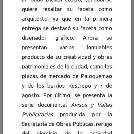
Glosario
quiere resaltar su faceta como
Archivo
. Conjunto de
arquitecto, ya que en la primera
documentos, sea cual fuere su
entrega se destacó su faceta como
fecha, forma y soporte
diseñador gráfico. Ahora se
material, acumulados en un
presentan varios inmuebles
proceso natural, de carácter
producto de su creatividad y obras
público o privado. Se
patrimoniales de la ciudad, como las
conservan para servir como
plazas de mercado de Paloquemao
como fuentes de la historia, así
y de los barrios Restrepo y 7 de
como testimonio e información
agosto. Por último, se presenta la
a la persona o institución que
serie documental
Avisos y Vallas
los produce y a los
Publicitarias
producida por la
ciudadanos, en general.
Secretaría de Obras Públicas, reflejo
del ejercicio de la actividad