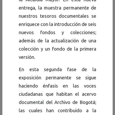
Durante estos diecisiete años
entrega, la muestra permanente de
de labor, encaminada a la
nuestros tesoros documentales se
conservación, investigación y
enriquece con la introducción de seis
divulgación del patrimonio
nuevos fondos y colecciones;
documental, el Archivo de
además de la actualización de una
Bogotá puede mostrar como
colección y un fondo de la primera
resultado de su gestión la
versión.
conformación de 88 fondos y
En esta segunda fase de la
colecciones producidas, y/o
exposición permanente se sigue
acopiadas por entidades
haciendo énfasis en las voces
públicas distritales, entidades
ciudadanas que habitan el acervo
privadas que cumplen
documental del Archivo de Bogotá;
funciones públicas e
las cuales han contribuido a la
instituciones privadas y