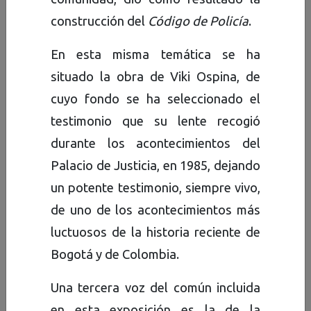
resguardadas por la Dirección
construcción del
Código de Policía
.
Distrital de Archivo de Bogotá,
En esta misma temática se ha
de la Secretaría General de la
situado la obra de Viki Ospina, de
Alcaldía Mayor.
cuyo fondo se ha seleccionado el
Estos tesoros del patrimonio
testimonio que su lente recogió
documental bogotano
durante los acontecimientos del
permiten entrever memorias
Palacio de Justicia, en 1985, dejando
plurales, que han sido
un potente testimonio, siempre vivo,
narradas por personajes,
de uno de los acontecimientos más
mandatarios, funcionarios,
luctuosos de la historia reciente de
humanistas, profesores,
Bogotá y de Colombia.
líderes sociales, urbanistas,
Una tercera voz del común incluida
actores, fotógrafos, artistas,
en esta exposición es la de la