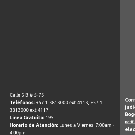
Calle 6 B # 5-75
Corr
Teléfonos:
+57 1 3813000 ext 4113, +57 1
judi
3813000 ext 4117
Bogo
Linea Gratuita:
195
notif
Horario de Atención:
Lunes a Viernes: 7:00am -
elec
4:00pm