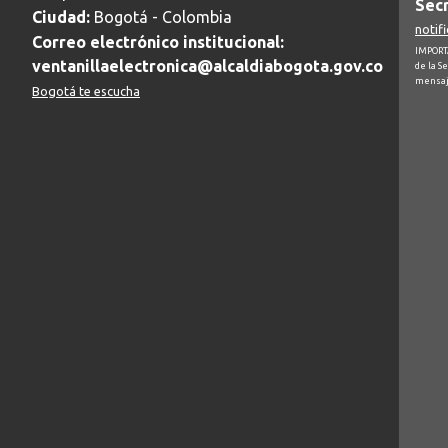
Secr
Ciudad:
Bogotá - Colombia
notif
Correo electrónico institucional:
IMPORTA
ventanillaelectronica@alcaldiabogota.gov.co
de la S
mensaj
Bogotá te escucha