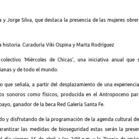
na y Jorge Silva, que destaca la presencia de las mujeres obr
 historia. Curaduría Viki Ospina y Marta Rodríguez
 colectivo ‘Miércoles de Chicas’, una iniciativa anual qu
anas y de todo el mundo.
ivo que señala, a partir del desplazamiento de una experiencia
anto sonoros como físicos, producida en el Antropoceno pa
yo, ganador de la beca Red Galería Santa Fe.
do y disfrutando de la programación de la agenda cultural de 
arantizar las medidas de bioseguridad estas serán la presen
 el día viernes 16 de abril a las 2:00 p.m. y la ‘Franja de 