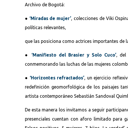
Archivo de Bogotá:
●
‘Miradas de mujer’
, colecciones de Viki Ospi
políticas relevantes,
que las posiciona como actrices importantes de la
●
‘Manifiesto del Brasier y Solo Cuco’
, del
conmemorando las luchas de las mujeres colombi
●
‘Horizontes refractados’
, un ejercicio reflex
redefinición geomorfológica de los paisajes t
artista contemporáneo Sebastián Sandoval Quimba
De esta manera los invitamos a seguir participan
presenciales cuentan con aforo limitado para g
Falsos positivos, 5 mujeres, 7 hijos, La verdad’