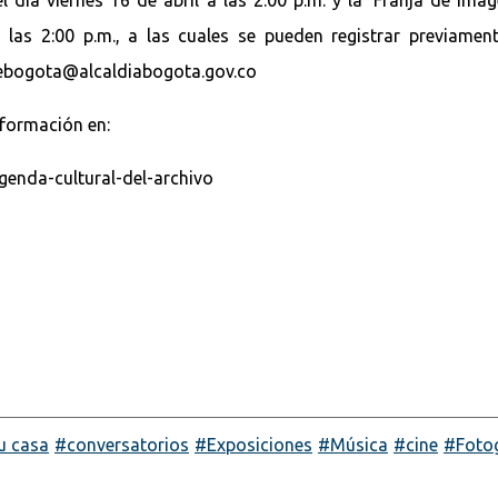
 las 2:00 p.m., a las cuales se pueden registrar previamen
odebogota@alcaldiabogota.gov.co
nformación en:
agenda-cultural-del-archivo
tu casa
conversatorios
Exposiciones
Música
cine
Foto