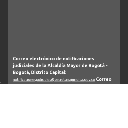
Correo electrónico de notificaciones
judiciales de la Alcaldía Mayor de Bogotá -
Bogotá, Distrito Capital:
Correo
notificacionesjudiciales@secretariajuridica.gov.co
-
electrónico de notificaciones judiciales de la
Secretaría General :
notificacionesarticulo197secgeneral@alcaldiabogota.gov.co
IMPORTANTE: Este correo únicamente puede recibir las notificaciones judiciales
o
de la Secretaría General (Decreto Distrital 425/2016), por lo que cualquier otro
mensaje será bloqueado automáticamente