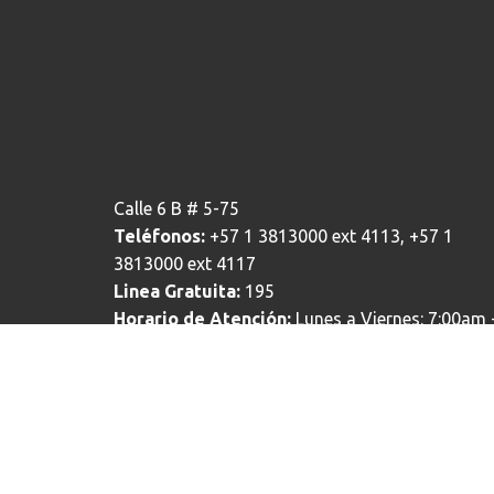
Calle 6 B # 5-75
Teléfonos:
+57 1 3813000 ext 4113, +57 1
3813000 ext 4117
Linea Gratuita:
195
Horario de Atención:
Lunes a Viernes: 7:00am 
4:00pm
Ciudad:
Bogotá - Colombia
Correo electrónico institucional:
ventanillaelectronica@alcaldiabogota.gov.c
Bogotá te escucha