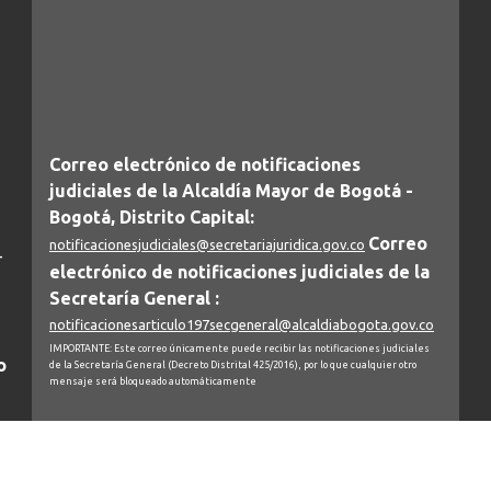
Correo electrónico de notificaciones
judiciales de la Alcaldía Mayor de Bogotá -
Bogotá, Distrito Capital:
Correo
notificacionesjudiciales@secretariajuridica.gov.co
-
electrónico de notificaciones judiciales de la
Secretaría General :
notificacionesarticulo197secgeneral@alcaldiabogota.gov.co
IMPORTANTE: Este correo únicamente puede recibir las notificaciones judiciales
o
de la Secretaría General (Decreto Distrital 425/2016), por lo que cualquier otro
mensaje será bloqueado automáticamente