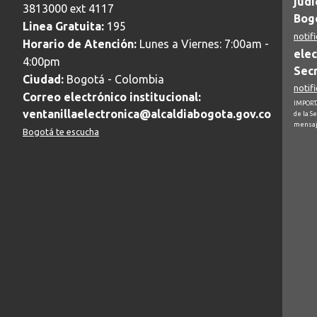
judi
3813000 ext 4117
Bogo
Linea Gratuita:
195
notif
Horario de Atención:
Lunes a Viernes: 7:00am -
elec
4:00pm
Secr
Ciudad:
Bogotá - Colombia
notif
Correo electrónico institucional:
IMPORTA
ventanillaelectronica@alcaldiabogota.gov.co
de la S
mensaj
Bogotá te escucha