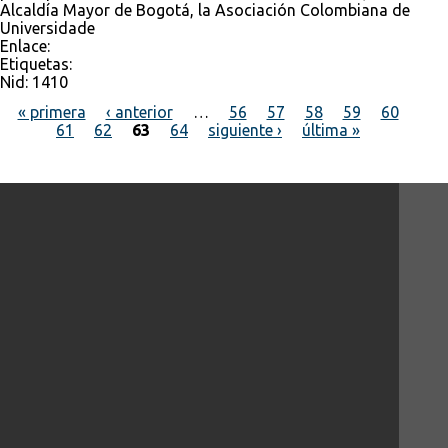
Alcaldía Mayor de Bogotá, la Asociación Colombiana de
Universidade
Enlace:
Etiquetas:
Nid:
1410
« primera
‹ anterior
…
56
57
58
59
60
61
62
63
64
siguiente ›
última »
Páginas