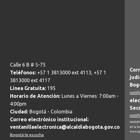
Calle 6 B # 5-75
Corr
Teléfonos:
+57 1 3813000 ext 4113, +57 1
judi
3813000 ext 4117
Bogo
Linea Gratuita:
195
notif
Horario de Atención:
Lunes a Viernes: 7:00am -
elec
4:00pm
Secr
Ciudad:
Bogotá - Colombia
notif
Correo electrónico institucional:
IMPORTA
ventanillaelectronica@alcaldiabogota.gov.co
de la S
mensaj
Bogotá te escucha