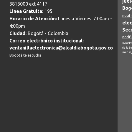
judi
3813000 ext 4117
Bogo
Linea Gratuita:
195
notif
Horario de Atención:
Lunes a Viernes: 7:00am -
elec
4:00pm
Secr
Ciudad:
Bogotá - Colombia
notif
Correo electrónico institucional:
IMPORTA
ventanillaelectronica@alcaldiabogota.gov.co
de la S
mensaj
Bogotá te escucha