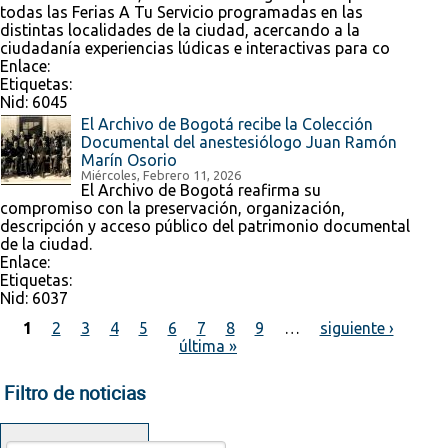
todas las Ferias A Tu Servicio programadas en las
distintas localidades de la ciudad, acercando a la
ciudadanía experiencias lúdicas e interactivas para co
Enlace:
Etiquetas:
Nid:
6045
El Archivo de Bogotá recibe la Colección
Documental del anestesiólogo Juan Ramón
Marín Osorio
Miércoles, Febrero 11, 2026
El Archivo de Bogotá reafirma su
compromiso con la preservación, organización,
descripción y acceso público del patrimonio documental
de la ciudad.
Enlace:
Etiquetas:
Nid:
6037
1
2
3
4
5
6
7
8
9
…
siguiente ›
última »
Páginas
Filtro de noticias