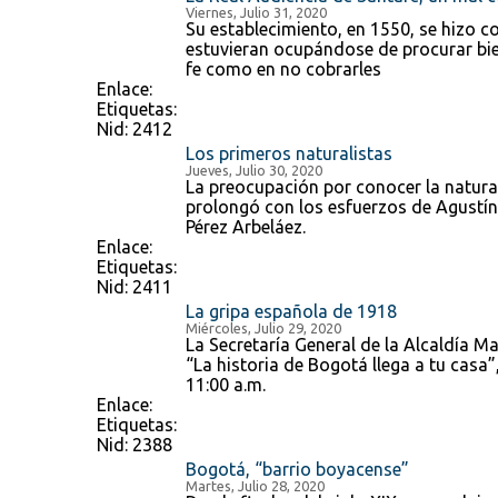
Viernes, Julio 31, 2020
Su establecimiento, en 1550, se hizo c
estuvieran ocupándose de procurar bien
fe como en no cobrarles
Enlace:
Etiquetas:
Nid:
2412
Los primeros naturalistas
Jueves, Julio 30, 2020
La preocupación por conocer la natural
prolongó con los esfuerzos de Agustín
Pérez Arbeláez.
Enlace:
Etiquetas:
Nid:
2411
La gripa española de 1918
Miércoles, Julio 29, 2020
La Secretaría General de la Alcaldía M
“La historia de Bogotá llega a tu casa”,
11:00 a.m.
Enlace:
Etiquetas:
Nid:
2388
Bogotá, “barrio boyacense”
Martes, Julio 28, 2020