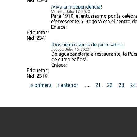
Nid:
2343
¡Viva la Independencia!
Viernes, Julio 17, 2020
Para 1910, el entusiasmo por la celebr
efervescente. Y Bogotá era el centro de
Enlace:
Etiquetas:
Nid:
2341
¡Doscientos años de puro sabor!
Jueves, Julio 16, 2020
De aguapanelería a restaurante, la Pue
de cumpleaños!!
Enlace:
Etiquetas:
Nid:
2316
« primera
‹ anterior
…
21
22
23
24
Páginas