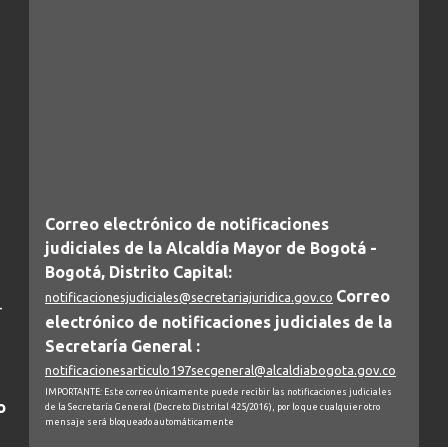
Correo electrónico de notificaciones
judiciales de la Alcaldía Mayor de Bogotá -
Bogotá, Distrito Capital:
Correo
notificacionesjudiciales@secretariajuridica.gov.co
-
electrónico de notificaciones judiciales de la
Secretaría General :
notificacionesarticulo197secgeneral@alcaldiabogota.gov.co
IMPORTANTE: Este correo únicamente puede recibir las notificaciones judiciales
o
de la Secretaría General (Decreto Distrital 425/2016), por lo que cualquier otro
mensaje será bloqueado automáticamente