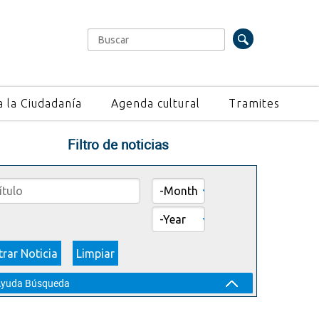
Buscar
Formulario de búsqueda
a la Ciudadanía
Agenda cultural
Tramites
Filtro de noticias
Month
Year
Show
yuda Búsqueda