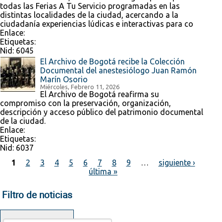
todas las Ferias A Tu Servicio programadas en las
distintas localidades de la ciudad, acercando a la
ciudadanía experiencias lúdicas e interactivas para co
Enlace:
Etiquetas:
Nid:
6045
El Archivo de Bogotá recibe la Colección
Documental del anestesiólogo Juan Ramón
Marín Osorio
Miércoles, Febrero 11, 2026
El Archivo de Bogotá reafirma su
compromiso con la preservación, organización,
descripción y acceso público del patrimonio documental
de la ciudad.
Enlace:
Etiquetas:
Nid:
6037
1
2
3
4
5
6
7
8
9
…
siguiente ›
última »
Páginas
Filtro de noticias