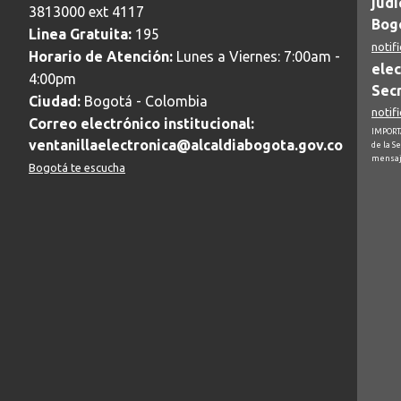
judi
3813000 ext 4117
Bogo
Linea Gratuita:
195
notif
Horario de Atención:
Lunes a Viernes: 7:00am -
elec
4:00pm
Secr
Ciudad:
Bogotá - Colombia
notif
Correo electrónico institucional:
IMPORTA
ventanillaelectronica@alcaldiabogota.gov.co
de la S
mensaj
Bogotá te escucha