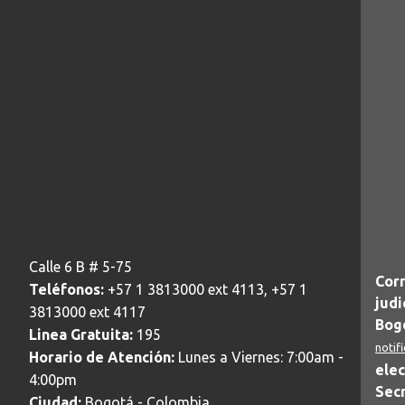
Calle 6 B # 5-75
Corr
Teléfonos:
+57 1 3813000 ext 4113, +57 1
judi
3813000 ext 4117
Bogo
Linea Gratuita:
195
notif
Horario de Atención:
Lunes a Viernes: 7:00am -
elec
4:00pm
Secr
Ciudad:
Bogotá - Colombia