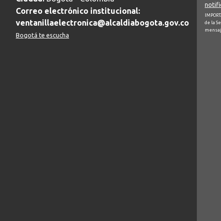
notif
Correo electrónico institucional:
IMPORTA
ventanillaelectronica@alcaldiabogota.gov.co
de la S
mensaj
Bogotá te escucha