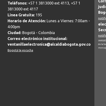
Corr
Teléfonos:
+57 1 3813000 ext 4113, +57 1
judi
3813000 ext 4117
Bogo
Linea Gratuita:
195
notif
Horario de Atención:
Lunes a Viernes: 7:00am -
elec
4:00pm
Secr
Ciudad:
Bogotá - Colombia
notif
Correo electrónico institucional:
IMPORTA
ventanillaelectronica@alcaldiabogota.gov.co
de la S
mensaj
Bogotá te escucha