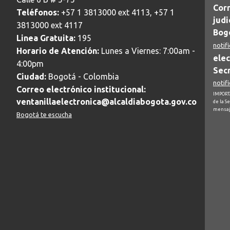
Corr
Teléfonos:
+57 1 3813000 ext 4113, +57 1
judi
3813000 ext 4117
Bogo
Linea Gratuita:
195
notif
Horario de Atención:
Lunes a Viernes: 7:00am -
elec
4:00pm
Secr
Ciudad:
Bogotá - Colombia
notif
Correo electrónico institucional:
IMPORTA
ventanillaelectronica@alcaldiabogota.gov.co
de la S
mensaj
Bogotá te escucha