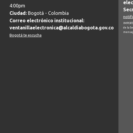
elec
4:00pm
Secr
Ciudad:
Bogotá - Colombia
notif
Correo electrónico institucional:
IMPORTA
ventanillaelectronica@alcaldiabogota.gov.co
de la S
mensaj
Bogotá te escucha