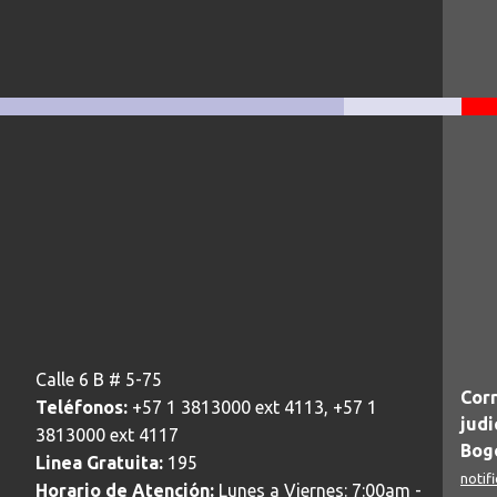
Calle 6 B # 5-75
Corr
Teléfonos:
+57 1 3813000 ext 4113, +57 1
judi
3813000 ext 4117
Bogo
Linea Gratuita:
195
notif
Horario de Atención:
Lunes a Viernes: 7:00am -