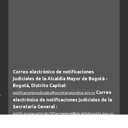
Correo electrónico de notificaciones
judiciales de la Alcaldía Mayor de Bogotá -
Bogotá, Distrito Capital:
Correo
notificacionesjudiciales@secretariajuridica.gov.co
-
electrónico de notificaciones judiciales de la
Secretaría General :
notificacionesarticulo197secgeneral@alcaldiabogota.gov.co
IMPORTANTE: Este correo únicamente puede recibir las notificaciones judiciales
o
de la Secretaría General (Decreto Distrital 425/2016), por lo que cualquier otro