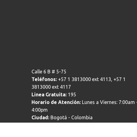
Calle 6 B # 5-75
Teléfonos:
+57 1 3813000 ext 4113, +57 1
3813000 ext 4117
Linea Gratuita:
195
Horario de Atención:
Lunes a Viernes: 7:00am 
4:00pm
Ciudad:
Bogotá - Colombia
Correo electrónico institucional:
ventanillaelectronica@alcaldiabogota.gov.c