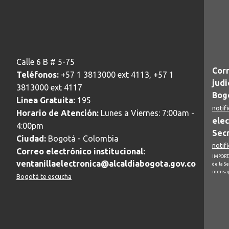
Calle 6 B # 5-75
Corr
Teléfonos:
+57 1 3813000 ext 4113, +57 1
judi
3813000 ext 4117
Bogo
Linea Gratuita:
195
notif
Horario de Atención:
Lunes a Viernes: 7:00am -
elec
4:00pm
Secr
Ciudad:
Bogotá - Colombia
notif
Correo electrónico institucional:
IMPORTA
ventanillaelectronica@alcaldiabogota.gov.co
de la S
mensaj
Bogotá te escucha