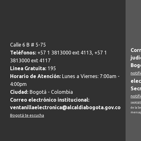
Calle 6 B # 5-75
Corr
Teléfonos:
+57 1 3813000 ext 4113, +57 1
judi
3813000 ext 4117
Bogo
Linea Gratuita:
195
notif
Horario de Atención:
Lunes a Viernes: 7:00am -
elec
4:00pm
Secr
Ciudad:
Bogotá - Colombia
notif
Correo electrónico institucional:
IMPORTA
ventanillaelectronica@alcaldiabogota.gov.co
de la S
mensaj
Bogotá te escucha