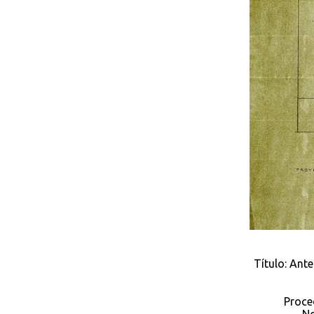
Título: Ant
Proce
No