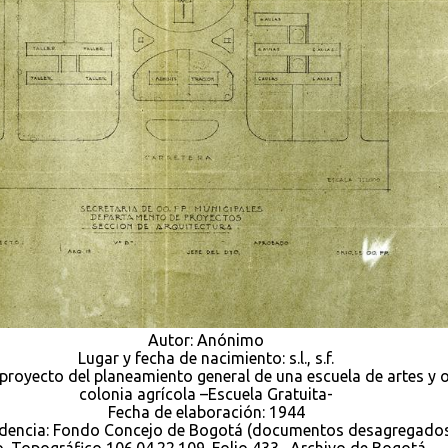
Autor: Anónimo
Lugar y fecha de nacimiento: s.l., s.f.
eproyecto del planeamiento general de una escuela de artes y o
colonia agrícola –Escuela Gratuita-
Fecha de elaboración: 1944
dencia: Fondo Concejo de Bogotá (documentos desagregados
. Topográfico 106.04.22.109. Folio 433. Archivo de Bogotá.