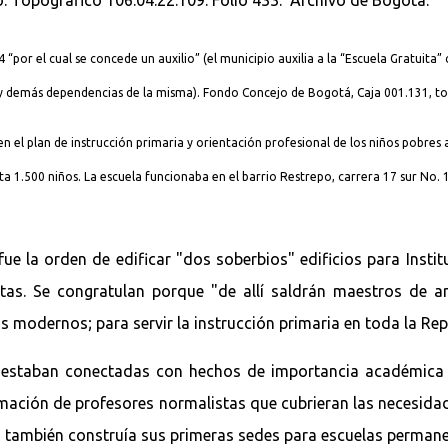
r el cual se concede un auxilio” (el municipio auxilia a la “Escuela Gratuita” 
tos y demás dependencias de la misma). Fondo Concejo de Bogotá, Caja 001.131, t
en el plan de instrucción primaria y orientación profesional de los niños pobre
a 1.500 niños. La escuela funcionaba en el barrio Restrepo, carrera 17 sur No. 
e la orden de edificar "dos soberbios" edificios para Instit
itas. Se congratulan porque "de allí saldrán maestros d
 modernos; para servir la instrucción primaria en toda la Re
al estaban conectadas con hechos de importancia académica
mación de profesores normalistas que cubrieran las necesidad
o también construía sus primeras sedes para escuelas permane