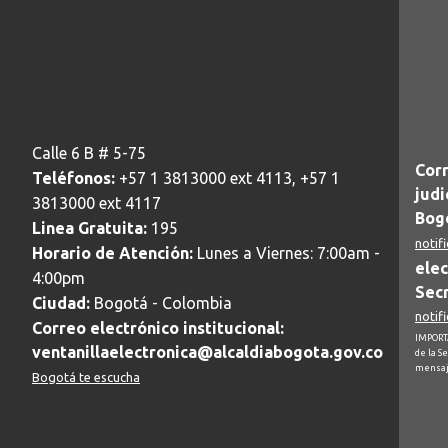
Calle 6 B # 5-75
Corr
Teléfonos:
+57 1 3813000 ext 4113, +57 1
judi
3813000 ext 4117
Bogo
Linea Gratuita:
195
notif
Horario de Atención:
Lunes a Viernes: 7:00am -
elec
4:00pm
Secr
Ciudad:
Bogotá - Colombia
notif
Correo electrónico institucional:
IMPORTA
ventanillaelectronica@alcaldiabogota.gov.co
de la S
mensaj
Bogotá te escucha