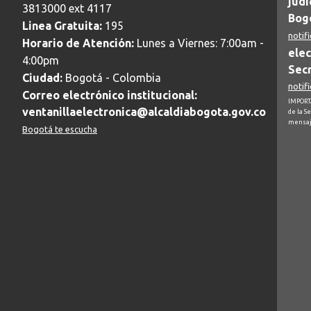
judi
3813000 ext 4117
Bogo
Linea Gratuita:
195
notif
Horario de Atención:
Lunes a Viernes: 7:00am -
elec
4:00pm
Secr
Ciudad:
Bogotá - Colombia
notif
Correo electrónico institucional:
IMPORTA
ventanillaelectronica@alcaldiabogota.gov.co
de la S
mensaj
Bogotá te escucha