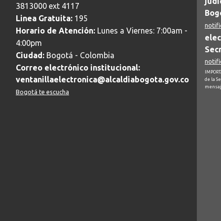
judi
3813000 ext 4117
Bogo
Linea Gratuita:
195
notif
Horario de Atención:
Lunes a Viernes: 7:00am -
elec
4:00pm
Secr
Ciudad:
Bogotá - Colombia
notif
Correo electrónico institucional:
IMPORTA
ventanillaelectronica@alcaldiabogota.gov.co
de la S
mensaj
Bogotá te escucha