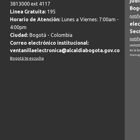
judi
3813000 ext 4117
Bogo
Linea Gratuita:
195
notif
Horario de Atención:
Lunes a Viernes: 7:00am -
elec
4:00pm
Secr
Ciudad:
Bogotá - Colombia
notif
Correo electrónico institucional:
IMPORTA
ventanillaelectronica@alcaldiabogota.gov.co
de la S
mensaj
Bogotá te escucha