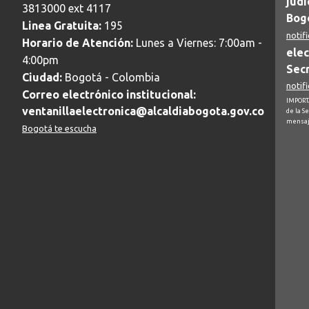
judi
3813000 ext 4117
Bogo
Linea Gratuita:
195
notif
Horario de Atención:
Lunes a Viernes: 7:00am -
elec
4:00pm
Secr
Ciudad:
Bogotá - Colombia
notif
Correo electrónico institucional:
IMPORTA
ventanillaelectronica@alcaldiabogota.gov.co
de la S
mensaj
Bogotá te escucha