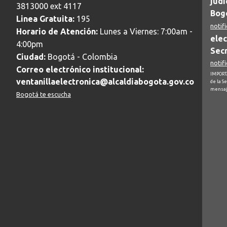
judi
3813000 ext 4117
Bogo
Linea Gratuita:
195
notif
Horario de Atención:
Lunes a Viernes: 7:00am -
elec
4:00pm
Secr
Ciudad:
Bogotá - Colombia
notif
Correo electrónico institucional:
IMPORTA
ventanillaelectronica@alcaldiabogota.gov.co
de la S
mensaj
Bogotá te escucha