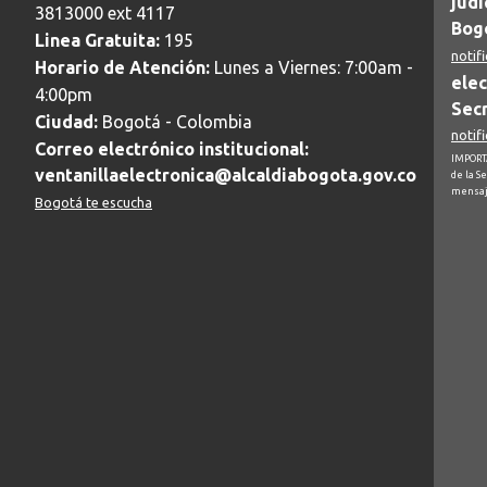
judi
3813000 ext 4117
Bogo
Linea Gratuita:
195
notif
Horario de Atención:
Lunes a Viernes: 7:00am -
elec
4:00pm
Secr
Ciudad:
Bogotá - Colombia
notif
Correo electrónico institucional:
IMPORTA
ventanillaelectronica@alcaldiabogota.gov.co
de la S
mensaj
Bogotá te escucha