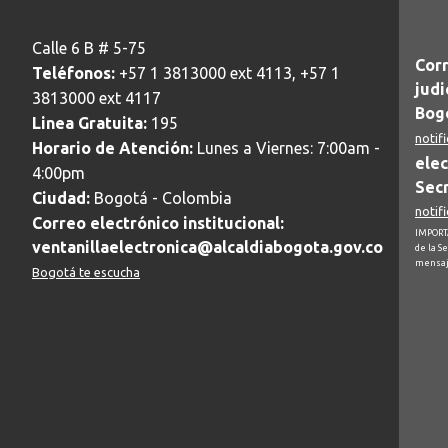
Calle 6 B # 5-75
Corr
Teléfonos:
+57 1 3813000 ext 4113, +57 1
judi
3813000 ext 4117
Bogo
Linea Gratuita:
195
notif
Horario de Atención:
Lunes a Viernes: 7:00am -
elec
4:00pm
Secr
Ciudad:
Bogotá - Colombia
notif
Correo electrónico institucional:
IMPORTA
ventanillaelectronica@alcaldiabogota.gov.co
de la S
mensaj
Bogotá te escucha