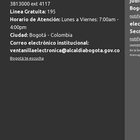
judi
3813000 ext 4117
Bogo
Linea Gratuita:
195
notif
Horario de Atención:
Lunes a Viernes: 7:00am -
elec
4:00pm
Secr
Ciudad:
Bogotá - Colombia
notif
Correo electrónico institucional:
IMPORTA
ventanillaelectronica@alcaldiabogota.gov.co
de la S
mensaj
Bogotá te escucha