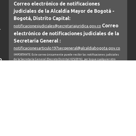
Correo electrónico de notificaciones
judiciales de la Alcaldía Mayor de Bogotá -
Bogotá, Distrito Capital:
Correo
notificacionesjudiciales@secretariajuridica.gov.co
-
electrónico de notificaciones judiciales de la
Secretaría General :
notificacionesarticulo197secgeneral@alcaldiabogota.gov.co
IMPORTANTE: Este correo únicamente puede recibir las notificaciones judiciales
o
de la Secretaría General (Decreto Distrital 425/2016), por lo que cualquier otro
mensaje será bloqueado automáticamente