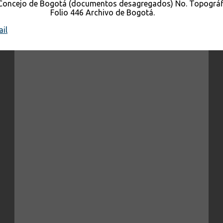
Concejo de Bogotá (documentos desagregados) No. Topográfi
Folio 446 Archivo de Bogotá.