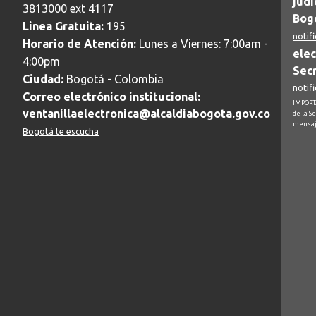
judi
3813000 ext 4117
Bogo
Linea Gratuita:
195
notif
Horario de Atención:
Lunes a Viernes: 7:00am -
elec
4:00pm
Secr
Ciudad:
Bogotá - Colombia
notif
Correo electrónico institucional:
IMPORTA
ventanillaelectronica@alcaldiabogota.gov.co
de la S
mensaj
Bogotá te escucha