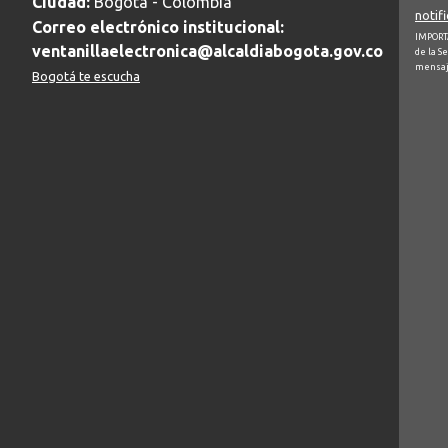
Ciudad:
Bogotá - Colombia
notif
Correo electrónico institucional:
IMPORTA
ventanillaelectronica@alcaldiabogota.gov.co
de la S
mensaj
Bogotá te escucha