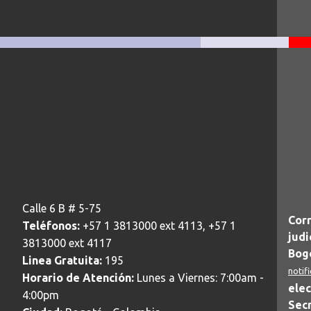
Calle 6 B # 5-75
Corr
Teléfonos:
+57 1 3813000 ext 4113, +57 1
judi
3813000 ext 4117
Bogo
Linea Gratuita:
195
notif
Horario de Atención:
Lunes a Viernes: 7:00am -
elec
4:00pm
Secr