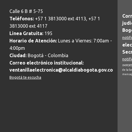
Calle 6 B # 5-75
Corr
Teléfonos:
+57 1 3813000 ext 4113, +57 1
judi
3813000 ext 4117
Bogo
Linea Gratuita:
195
notif
Horario de Atención:
Lunes a Viernes: 7:00am -
elec
4:00pm
Secr
Ciudad:
Bogotá - Colombia
notif
Correo electrónico institucional:
IMPORTA
ventanillaelectronica@alcaldiabogota.gov.co
de la S
mensaj
Bogotá te escucha