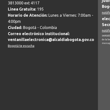
judi
3813000 ext 4117
Bogo
Linea Gratuita:
195
notif
Horario de Atención:
Lunes a Viernes: 7:00am -
elec
4:00pm
Secr
Ciudad:
Bogotá - Colombia
notif
Correo electrónico institucional:
IMPORTA
ventanillaelectronica@alcaldiabogota.gov.co
de la S
mensaj
Bogotá te escucha