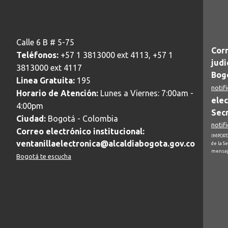
Calle 6 B # 5-75
Corr
Teléfonos:
+57 1 3813000 ext 4113, +57 1
judi
3813000 ext 4117
Bogo
Linea Gratuita:
195
notif
Horario de Atención:
Lunes a Viernes: 7:00am -
elec
4:00pm
Secr
Ciudad:
Bogotá - Colombia
notif
Correo electrónico institucional:
IMPORTA
ventanillaelectronica@alcaldiabogota.gov.co
de la S
mensaj
Bogotá te escucha