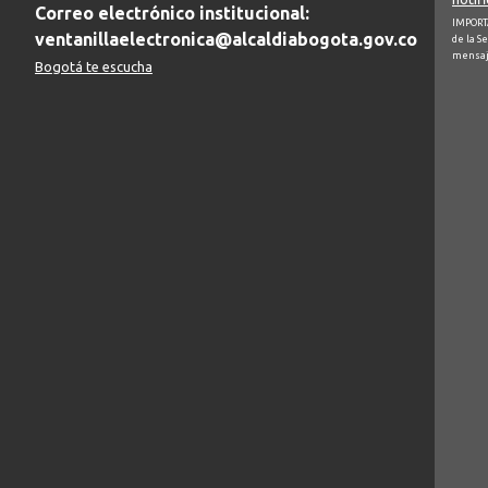
Correo electrónico institucional:
IMPORTA
ventanillaelectronica@alcaldiabogota.gov.co
de la S
mensaj
Bogotá te escucha