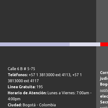
Calle 6 B # 5-75
Corr
Teléfonos:
+57 1 3813000 ext 4113, +57 1
judi
3813000 ext 4117
Bogo
Linea Gratuita:
195
notif
Horario de Atención:
Lunes a Viernes: 7:00am -
elec
4:00pm
Secr
Ciudad:
Bogotá - Colombia
notif