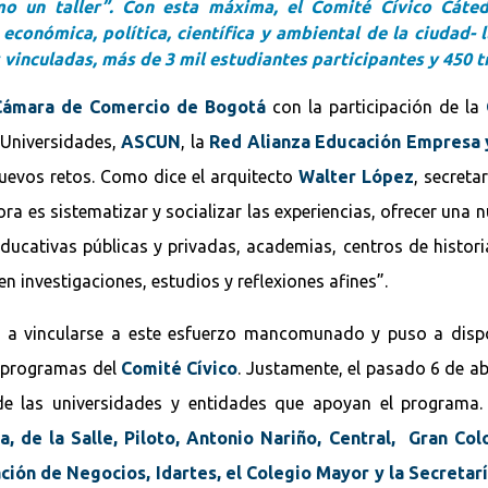
mo un taller”. Con esta máxima, el Comité Cívico Cáte
 económica, política, científica y ambiental de la ciudad- 
vinculadas, más de 3 mil estudiantes participantes y 450 t
Cámara de Comercio de Bogotá
con la participación de la
 Universidades,
ASCUN
, la
Red Alianza Educación Empresa y
uevos retos. Como dice el arquitecto
Walter López
, secreta
a es sistematizar y socializar las experiencias, ofrecer una nu
 educativas públicas y privadas, academias, centros de histor
n investigaciones, estudios y reflexiones afines”.
e a vincularse a este esfuerzo mancomunado y puso a dispo
y programas del
Comité Cívico
. Justamente, el pasado 6 de abr
e las universidades y entidades que apoyan el programa. 
a, de la Salle, Piloto, Antonio Nariño, Central, Gran Co
ción de Negocios, Idartes, el Colegio Mayor y la Secretarí