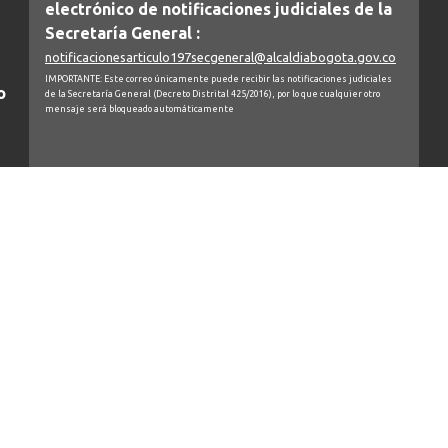
electrónico de notificaciones judiciales de la
Secretaría General :
notificacionesarticulo197secgeneral@alcaldiabogota.gov.co
IMPORTANTE: Este correo únicamente puede recibir las notificaciones judiciales
o
de la Secretaría General (Decreto Distrital 425/2016), por lo que cualquier otro
mensaje será bloqueado automáticamente
BOGOTÁ TÉ ESCUCHA