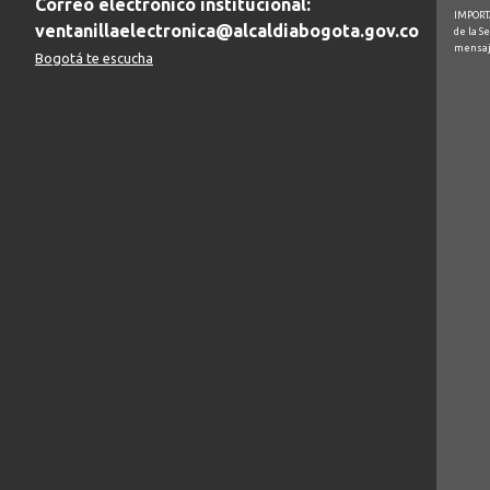
Correo electrónico institucional:
IMPORTA
ventanillaelectronica@alcaldiabogota.gov.co
de la S
mensaj
Bogotá te escucha