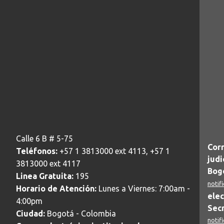
Calle 6 B # 5-75
Corr
Teléfonos:
+57 1 3813000 ext 4113, +57 1
judi
3813000 ext 4117
Bogo
Linea Gratuita:
195
notif
Horario de Atención:
Lunes a Viernes: 7:00am -
elec
4:00pm
Secr
Ciudad:
Bogotá - Colombia
notif