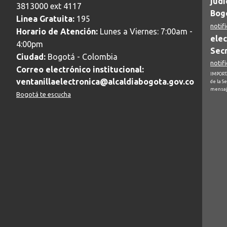
judi
3813000 ext 4117
Bogo
Linea Gratuita:
195
notif
Horario de Atención:
Lunes a Viernes: 7:00am -
elec
4:00pm
Secr
Ciudad:
Bogotá - Colombia
notif
Correo electrónico institucional:
IMPORTA
ventanillaelectronica@alcaldiabogota.gov.co
de la S
mensaj
Bogotá te escucha