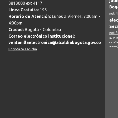
judi
3813000 ext 4117
Bogo
Linea Gratuita:
195
notif
Horario de Atención:
Lunes a Viernes: 7:00am -
elec
4:00pm
Secr
Ciudad:
Bogotá - Colombia
notif
Correo electrónico institucional:
IMPORTA
ventanillaelectronica@alcaldiabogota.gov.co
de la S
mensaj
Bogotá te escucha