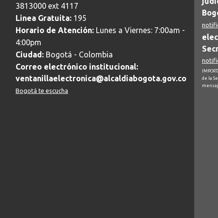
judi
3813000 ext 4117
Bogo
Linea Gratuita:
195
notif
Horario de Atención:
Lunes a Viernes: 7:00am -
elec
4:00pm
Secr
Ciudad:
Bogotá - Colombia
notif
Correo electrónico institucional:
IMPORTA
ventanillaelectronica@alcaldiabogota.gov.co
de la S
mensaj
Bogotá te escucha