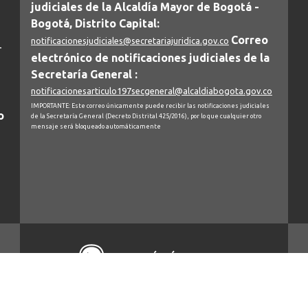
judiciales de la Alcaldía Mayor de Bogotá -
Bogotá, Distrito Capital:
Correo
notificacionesjudiciales@secretariajuridica.gov.co
-
electrónico de notificaciones judiciales de la
Secretaría General :
notificacionesarticulo197secgeneral@alcaldiabogota.gov.co
IMPORTANTE: Este correo únicamente puede recibir las notificaciones judiciales
o
de la Secretaría General (Decreto Distrital 425/2016), por lo que cualquier otro
mensaje será bloqueado automáticamente
BOGOTÁ TÉ ESCUCHA
Copyright © 2019 - Secretaria General Alcaldia Mayor de Bogotá