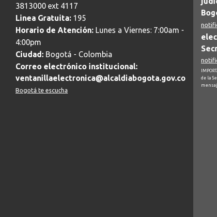
judi
3813000 ext 4117
Bogo
Linea Gratuita:
195
notif
Horario de Atención:
Lunes a Viernes: 7:00am -
elec
4:00pm
Secr
Ciudad:
Bogotá - Colombia
notif
Correo electrónico institucional:
IMPORTA
ventanillaelectronica@alcaldiabogota.gov.co
de la S
mensaj
Bogotá te escucha