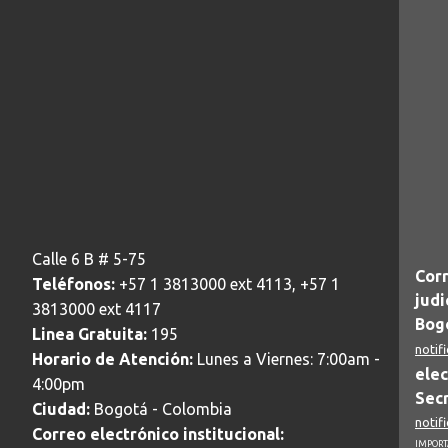
Calle 6 B # 5-75
Corr
Teléfonos:
+57 1 3813000 ext 4113, +57 1
judi
3813000 ext 4117
Bogo
Linea Gratuita:
195
notif
Horario de Atención:
Lunes a Viernes: 7:00am -
elec
4:00pm
Secr
Ciudad:
Bogotá - Colombia
notif
Correo electrónico institucional:
IMPORTA