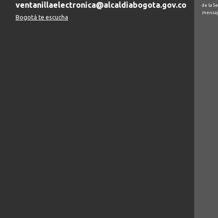
ventanillaelectronica@alcaldiabogota.gov.co
de la S
mensaj
Bogotá te escucha