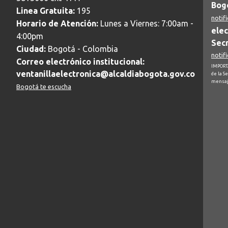
Bogo
Linea Gratuita:
195
notif
Horario de Atención:
Lunes a Viernes: 7:00am -
elec
4:00pm
Secr
Ciudad:
Bogotá - Colombia
notif
Correo electrónico institucional:
IMPORTA
ventanillaelectronica@alcaldiabogota.gov.co
de la S
mensaj
Bogotá te escucha