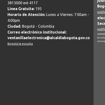
judi
3813000 ext 4117
Bogo
Linea Gratuita:
195
notif
Horario de Atención:
Lunes a Viernes: 7:00am -
elec
4:00pm
Secr
Ciudad:
Bogotá - Colombia
notif
Correo electrónico institucional:
IMPORTA
ventanillaelectronica@alcaldiabogota.gov.co
de la S
mensaj
Bogotá te escucha