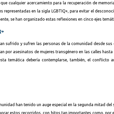
a que cualquier acercamiento para la recuperación de memori
es representadas en la sigla LGBTIQ+, para evitar el desconoci
mente, se han organizado estas reflexiones en cinco ejes temáti
Q+
 han sufrido y sufren las personas de la comunidad desde sus d
n por asesinatos de mujeres transgénero en las calles hasta l
esta temática debería contemplarse, también, el conflicto 
comunidad han tenido un auge especial en la segunda mitad del
corporar estos recorridos, con hitos tan importantes como, po