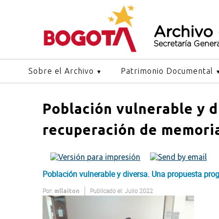
Archivo
Secretaría Gener
Sobre el Archivo
Patrimonio Documental
Población vulnerable y d
recuperación de memori
Población vulnerable y diversa. Una propuesta pr
Por:
Publicado el: Julio 2022
mllaiton