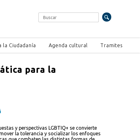
Buscar
Formulario de búsqueda
a la Ciudadanía
Agenda cultural
Tramites
ática para la
á
puestas y perspectivas LGBTIQ+ se convierte
over la tolerancia y socializar los enfoques
ticas que combaten las distintas formas de