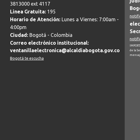
judi
3813000 ext 4117
Bogo
Linea Gratuita:
195
notif
Horario de Atención:
Lunes a Viernes: 7:00am -
elec
4:00pm
Secr
Ciudad:
Bogotá - Colombia
notif
Correo electrónico institucional:
IMPORTA
ventanillaelectronica@alcaldiabogota.gov.co
de la S
mensaj
Bogotá te escucha