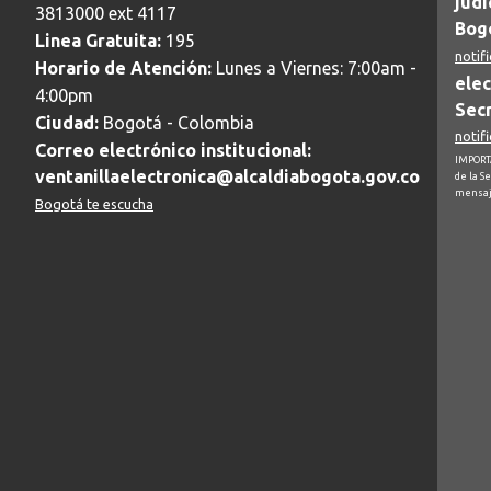
judi
3813000 ext 4117
Bogo
Linea Gratuita:
195
notif
Horario de Atención:
Lunes a Viernes: 7:00am -
elec
4:00pm
Secr
Ciudad:
Bogotá - Colombia
notif
Correo electrónico institucional:
IMPORTA
ventanillaelectronica@alcaldiabogota.gov.co
de la S
mensaj
Bogotá te escucha