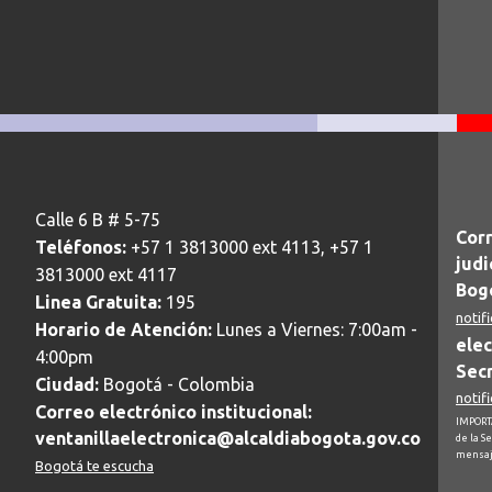
Calle 6 B # 5-75
Corr
Teléfonos:
+57 1 3813000 ext 4113, +57 1
judi
3813000 ext 4117
Bogo
Linea Gratuita:
195
notif
Horario de Atención:
Lunes a Viernes: 7:00am -
elec
4:00pm
Secr
Ciudad:
Bogotá - Colombia
notif
Correo electrónico institucional:
IMPORTA
ventanillaelectronica@alcaldiabogota.gov.co
de la S
mensaj
Bogotá te escucha